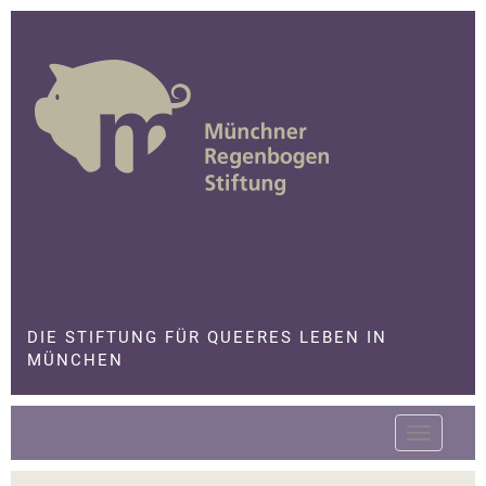
Skip
to
content
Die Stiftung für queeres Leben in München
DIE STIFTUNG FÜR QUEERES LEBEN IN
MÜNCHEN
Toggle
navigatio