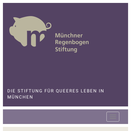
Skip
to
content
Die Stiftung für queeres Leben in München
DIE STIFTUNG FÜR QUEERES LEBEN IN
MÜNCHEN
Toggle
navigatio