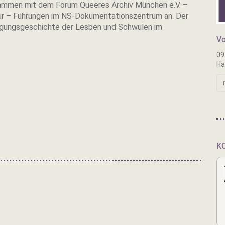
ammen mit dem Forum Queeres Archiv München e.V. –
r – Führungen im NS-Dokumen­ta­tions­zentrum an. Der
olgungsgeschichte der Lesben und Schwulen im
Vo
09
Ha
K