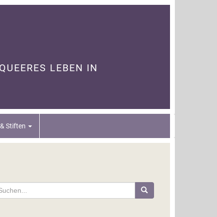
 QUEERES LEBEN IN
& Stiften
che
ch: