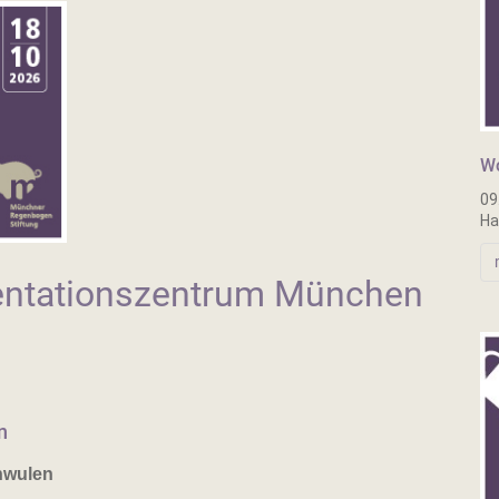
Wo
09
Ha
ntationszentrum München
n
hwulen