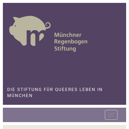
Skip
to
content
Die Stiftung für queeres Leben in München
DIE STIFTUNG FÜR QUEERES LEBEN IN
MÜNCHEN
Toggle
navigatio