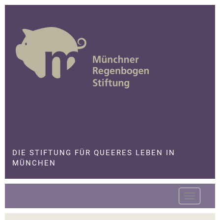
Skip
to
content
Die Stiftung für queeres Leben in München
DIE STIFTUNG FÜR QUEERES LEBEN IN
MÜNCHEN
Toggle
navigatio